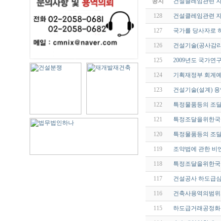
공지
건설클레임관련 
128
건설클레임관련 
127
국가를 당사자로 하는
126
건설기술(공사감리
125
2009년도 국가
124
기획재정부 회계예규 
123
건설기술(설계) 
122
특정물품등의 조달에
121
특정조달을위한국가계
120
특정물품등의 조달에
119
조약법에 관한 비
118
특정조달을위한국가계
117
건설공사 하도급심사기준
116
건축사용역의범위와대가
115
하도급거래공정화지침[2