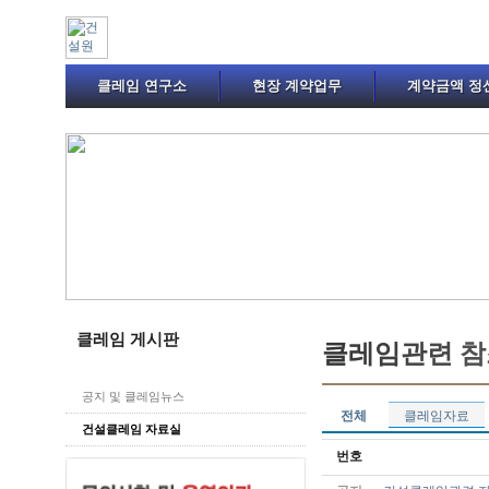
클레임 연구소
현장 계약업무
계약금액 정
클레임 게시판
클
레
임
관
련
참
공지 및 클레임뉴스
전체
클레임자료
건설클레임 자료실
번호