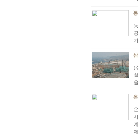
동
공
가
삼
(
설
을
온
사
계
제