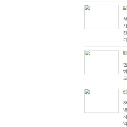
캄
사
전
기
현
현
하
전
전
발
하
약