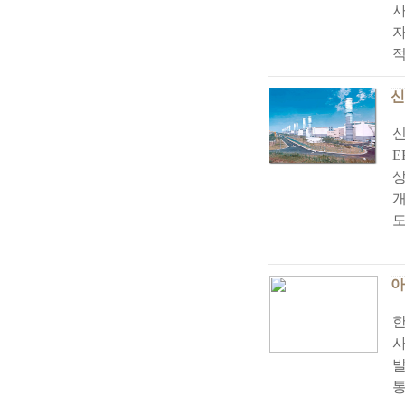
사
자
적
신
신
E
상
개
도
아
한
사
통